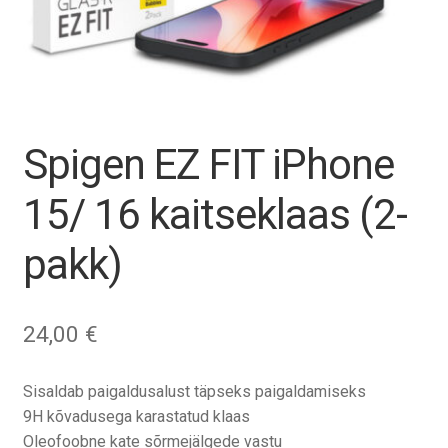
Tagasiost
Hooldus
Minu konto
Spigen EZ FIT iPhone
Ostukorv
15/ 16 kaitseklaas (2-
pakk)
24,00
€
Sisaldab paigaldusalust täpseks paigaldamiseks
9H kõvadusega karastatud klaas
Oleofoobne kate sõrmejälgede vastu