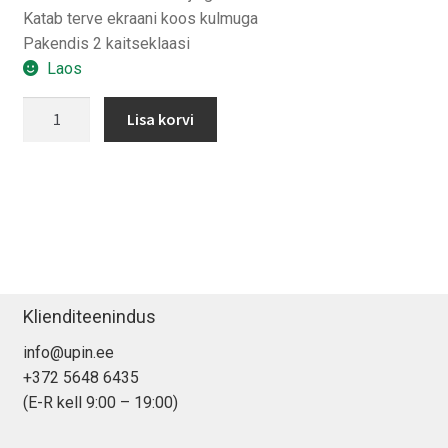
Katab terve ekraani koos kulmuga
Pakendis 2 kaitseklaasi
Laos
Spigen
Lisa korvi
EZ
FIT
iPhone
15/
16
kaitseklaas
(2-
pakk)
Klienditeenindus
kogus
info@upin.ee
+372 5648 6435
(E-R kell 9:00 – 19:00)