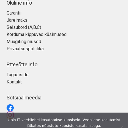
Oluline info
Garantii
Järelmaks
Seisukord (A,B,C)
Korduma kippuvad küsimused
Müügitingimused
Privaatsuspoliitika
Ettevõtte info
Tagasiside
Kontakt
Sotsiaalmeedia
Upin IT veebilehel kasutatakse küpsiseid. Veebilehe kasutamist
jätkates nõustute küpsiste kasutamisega.