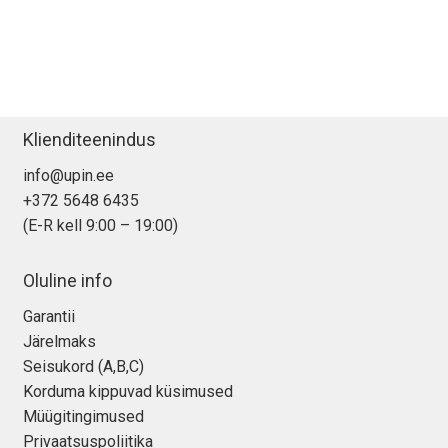
Klienditeenindus
info@upin.ee
+372 5648 6435
(E-R kell 9:00 – 19:00)
Oluline info
Garantii
Järelmaks
Seisukord (A,B,C)
Korduma kippuvad küsimused
Müügitingimused
Privaatsuspoliitika