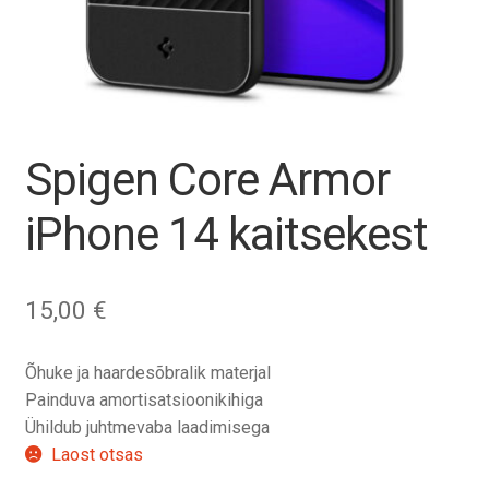
Tagasiost
Hooldus
Minu konto
Spigen Core Armor
Ostukorv
iPhone 14 kaitsekest
15,00
€
Õhuke ja haardesõbralik materjal
Painduva amortisatsioonikihiga
Ühildub juhtmevaba laadimisega
Laost otsas