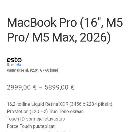
Tagasiost
MacBook Pro (16″, M5
Hooldus
Pro/ M5 Max, 2026)
Minu konto
Ostukorv
Kuumakse al.
92,01
€
/ 60 kuud
Hinnavahemik:
2999,00
€
–
5899,00
€
2999,00 €
kuni
16,2-tolline Liquid Retina XDR (3456 x 2234 pikslit)
5899,00 €
ProMotion (120 Hz) True Tone ekraan
Touch ID sõrmejäljetuvastus
Force Touch puuteplaat