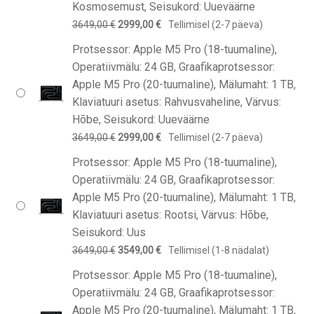
Kosmosemust, Seisukord: Uueväärne
Algne
Praegune
3649,00
€
2999,00
€
Tellimisel (2-7 päeva)
hind
hind
Protsessor: Apple M5 Pro (18-tuumaline),
oli:
on:
Operatiivmälu: 24 GB, Graafikaprotsessor:
3649,00 €.
2999,00 €.
Apple M5 Pro (20-tuumaline), Mälumaht: 1 TB,
Klaviatuuri asetus: Rahvusvaheline, Värvus:
Hõbe, Seisukord: Uueväärne
Algne
Praegune
3649,00
€
2999,00
€
Tellimisel (2-7 päeva)
hind
hind
Protsessor: Apple M5 Pro (18-tuumaline),
oli:
on:
Operatiivmälu: 24 GB, Graafikaprotsessor:
3649,00 €.
2999,00 €.
Apple M5 Pro (20-tuumaline), Mälumaht: 1 TB,
Klaviatuuri asetus: Rootsi, Värvus: Hõbe,
Seisukord: Uus
Algne
Praegune
3649,00
€
3549,00
€
Tellimisel (1-8 nädalat)
hind
hind
Protsessor: Apple M5 Pro (18-tuumaline),
oli:
on:
Operatiivmälu: 24 GB, Graafikaprotsessor:
3649,00 €.
3549,00 €.
Apple M5 Pro (20-tuumaline), Mälumaht: 1 TB,