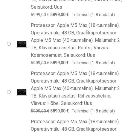
Seisukord: Uus
Algne
Praegune
5999,00
€
5899,00
€
Tellimisel (1-8 nädalat)
hind
hind
Protsessor: Apple M5 Max (18-tuumaline),
oli:
on:
Operatiivmälu: 48 GB, Graafikaprotsessor:
5999,00 €.
5899,00 €.
Apple M5 Max (40-tuumaline), Mälumaht: 2
TB, Klaviatuuri asetus: Rootsi, Värvus:
Kosmosemust, Seisukord: Uus
Algne
Praegune
5999,00
€
5899,00
€
Tellimisel (1-8 nädalat)
hind
hind
Protsessor: Apple M5 Max (18-tuumaline),
oli:
on:
Operatiivmälu: 48 GB, Graafikaprotsessor:
5999,00 €.
5899,00 €.
Apple M5 Max (40-tuumaline), Mälumaht: 2
TB, Klaviatuuri asetus: Rahvusvaheline,
Värvus: Hõbe, Seisukord: Uus
Algne
Praegune
5999,00
€
5899,00
€
Tellimisel (1-8 nädalat)
hind
hind
Protsessor: Apple M5 Max (18-tuumaline),
oli:
on:
Operatiivmälu: 48 GB, Graafikaprotsessor:
5999,00 €.
5899,00 €.