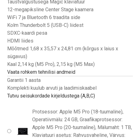
Taustvalgustusega Magic klaviatuur
12-megapiksline Center Stage kaamera
WiFi 7 ja Bluetooth 6 traadita side
Kolm Thunderbolt 5 (USB-C) liidest
SDXC-kaardi pesa
HDMI liides
Mõõtmed 1,68 x 35,57 x 24,81 cm (kõrgus x laius x
sügavus)
Kaal 2,14 kg (M5 Pro), 2,15 kg (M5 Max)
Vaata rohkem tehnilisi andmeid
Garantii 1 aasta
Komplekti kuulub arvuti ja laadimiskaabel
Tutvu seisukordade kirjeldustega (A,B,C)
Protsessor: Apple M5 Pro (18-tuumaline),
Operatiivmälu: 24 GB, Graafikaprotsessor:
Apple M5 Pro (20-tuumaline), Mälumaht: 1 TB,
Klaviatuuri asetus: Rahvusvaheline, Värvus: