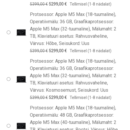
Algne
Praegune
5399,00
€
5299,00
€
Tellimisel (1-8 nädalat)
hind
hind
Protsessor: Apple M5 Max (18-tuumaline),
oli:
on:
Operatiivmälu: 36 GB, Graafikaprotsessor:
5399,00 €.
5299,00 €.
Apple M5 Max (32-tuumaline), Mälumaht: 2
TB, Klaviatuuri asetus: Rahvusvaheline,
Värvus: Hõbe, Seisukord: Uus
Algne
Praegune
5399,00
€
5299,00
€
Tellimisel (1-8 nädalat)
hind
hind
Protsessor: Apple M5 Max (18-tuumaline),
oli:
on:
Operatiivmälu: 36 GB, Graafikaprotsessor:
5399,00 €.
5299,00 €.
Apple M5 Max (32-tuumaline), Mälumaht: 2
TB, Klaviatuuri asetus: Rahvusvaheline,
Värvus: Kosmosemust, Seisukord: Uus
Algne
Praegune
5399,00
€
5299,00
€
Tellimisel (1-8 nädalat)
hind
hind
Protsessor: Apple M5 Max (18-tuumaline),
oli:
on:
Operatiivmälu: 48 GB, Graafikaprotsessor:
5399,00 €.
5299,00 €.
Apple M5 Max (40-tuumaline), Mälumaht: 2
TB, Klaviatuuri asetus: Rootsi, Värvus: Hõbe,