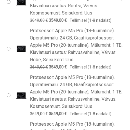
Klaviatuuri asetus: Rootsi, Värvus:
Kosmosemust, Seisukord: Uus
Algne
Praegune
3649,00
€
3549,00
€
Tellimisel (1-8 nädalat)
hind
hind
Protsessor: Apple M5 Pro (18-tuumaline),
oli:
on:
Operatiivmälu: 24 GB, Graafikaprotsessor:
3649,00 €.
3549,00 €.
Apple M5 Pro (20-tuumaline), Mälumaht: 1 TB,
Klaviatuuri asetus: Rahvusvaheline, Värvus:
Hõbe, Seisukord: Uus
Algne
Praegune
3649,00
€
3549,00
€
Tellimisel (1-8 nädalat)
hind
hind
Protsessor: Apple M5 Pro (18-tuumaline),
oli:
on:
Operatiivmälu: 24 GB, Graafikaprotsessor:
3649,00 €.
3549,00 €.
Apple M5 Pro (20-tuumaline), Mälumaht: 1 TB,
Klaviatuuri asetus: Rahvusvaheline, Värvus:
Kosmosemust, Seisukord: Uus
Algne
Praegune
3649,00
€
3549,00
€
Tellimisel (1-8 nädalat)
hind
hind
Protsessor: Apple M5 Pro (18-tuumaline),
oli:
on: