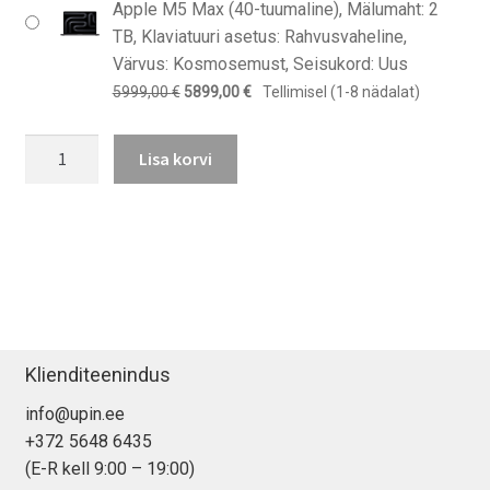
Apple M5 Max (40-tuumaline), Mälumaht: 2
TB, Klaviatuuri asetus: Rahvusvaheline,
Värvus: Kosmosemust, Seisukord: Uus
Algne
Praegune
5999,00
€
5899,00
€
Tellimisel (1-8 nädalat)
hind
hind
MacBook
oli:
on:
Lisa korvi
Pro
5999,00 €.
5899,00 €.
(16″,
M5
Pro/
M5
Max,
2026)
kogus
Klienditeenindus
info@upin.ee
+372 5648 6435
(E-R kell 9:00 – 19:00)