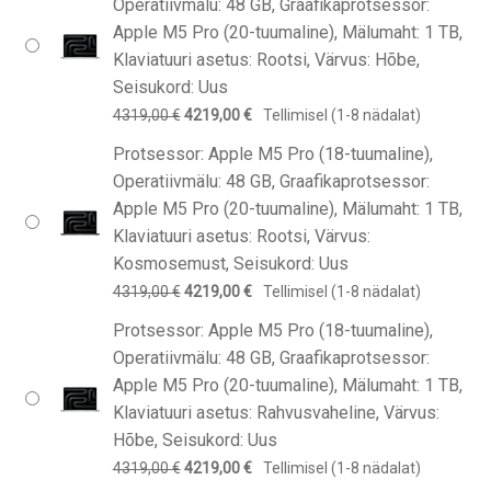
Operatiivmälu: 48 GB, Graafikaprotsessor:
3649,00 €.
3549,00 €.
Apple M5 Pro (20-tuumaline), Mälumaht: 1 TB,
Klaviatuuri asetus: Rootsi, Värvus: Hõbe,
Seisukord: Uus
Algne
Praegune
4319,00
€
4219,00
€
Tellimisel (1-8 nädalat)
hind
hind
Protsessor: Apple M5 Pro (18-tuumaline),
oli:
on:
Operatiivmälu: 48 GB, Graafikaprotsessor:
4319,00 €.
4219,00 €.
Apple M5 Pro (20-tuumaline), Mälumaht: 1 TB,
Klaviatuuri asetus: Rootsi, Värvus:
Kosmosemust, Seisukord: Uus
Algne
Praegune
4319,00
€
4219,00
€
Tellimisel (1-8 nädalat)
hind
hind
Protsessor: Apple M5 Pro (18-tuumaline),
oli:
on:
Operatiivmälu: 48 GB, Graafikaprotsessor:
4319,00 €.
4219,00 €.
Apple M5 Pro (20-tuumaline), Mälumaht: 1 TB,
Klaviatuuri asetus: Rahvusvaheline, Värvus:
Hõbe, Seisukord: Uus
Algne
Praegune
4319,00
€
4219,00
€
Tellimisel (1-8 nädalat)