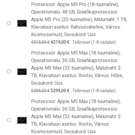
hind
hind
Protsessor: Apple M5 Pro (18-tuumaline),
oli:
on:
Operatiivmälu: 48 GB, Graafikaprotsessor:
4319,00 €.
4219,00 €.
Apple M5 Pro (20-tuumaline), Mälumaht: 1 TB,
Klaviatuuri asetus: Rahvusvaheline, Värvus:
Kosmosemust, Seisukord: Uus
Algne
Praegune
4319,00
€
4219,00
€
Tellimisel (1-8 nädalat)
hind
hind
Protsessor: Apple M5 Max (18-tuumaline),
oli:
on:
Operatiivmälu: 36 GB, Graafikaprotsessor:
4319,00 €.
4219,00 €.
Apple M5 Max (32-tuumaline), Mälumaht: 2
TB, Klaviatuuri asetus: Rootsi, Värvus: Hõbe,
Seisukord: Uus
Algne
Praegune
5399,00
€
5299,00
€
Tellimisel (1-8 nädalat)
hind
hind
Protsessor: Apple M5 Max (18-tuumaline),
oli:
on:
Operatiivmälu: 36 GB, Graafikaprotsessor:
5399,00 €.
5299,00 €.
Apple M5 Max (32-tuumaline), Mälumaht: 2
TB, Klaviatuuri asetus: Rootsi, Värvus:
Kosmosemust, Seisukord: Uus