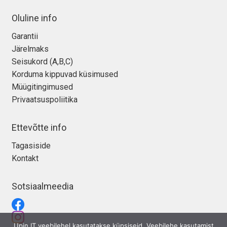
Oluline info
Garantii
Järelmaks
Seisukord (A,B,C)
Korduma kippuvad küsimused
Müügitingimused
Privaatsuspoliitika
Ettevõtte info
Tagasiside
Kontakt
Sotsiaalmeedia
Upin IT veebilehel kasutatakse küpsiseid. Veebilehe kasutamist