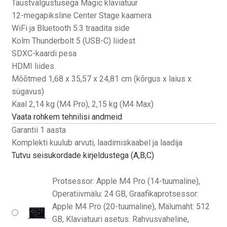
Taustvalgustusega Magic klaviatuur
12-megapiksline Center Stage kaamera
WiFi ja Bluetooth 5.3 traadita side
Kolm Thunderbolt 5 (USB-C) liidest
SDXC-kaardi pesa
HDMI liides
Mõõtmed 1,68 x 35,57 x 24,81 cm (kõrgus x laius x
sügavus)
Kaal 2,14 kg (M4 Pro), 2,15 kg (M4 Max)
Vaata rohkem tehnilisi andmeid
Garantii 1 aasta
Komplekti kuulub arvuti, laadimiskaabel ja laadija
Tutvu seisukordade kirjeldustega (A,B,C)
Protsessor: Apple M4 Pro (14-tuumaline),
Operatiivmälu: 24 GB, Graafikaprotsessor:
Apple M4 Pro (20-tuumaline), Mälumaht: 512
GB, Klaviatuuri asetus: Rahvusvaheline,