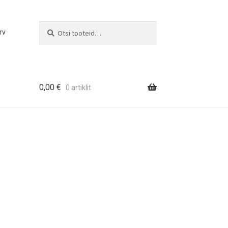
Otsi
Otsi:
rv
0,00
€
0 artiklit