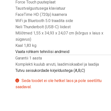
Force Touch puuteplaat
Taustvalgustusega klaviatuur
FaceTime HD (720p) kaamera
WiFi ja Bluetooth 5.0 traadita side
Neli Thunderbolt (USB-C) liidest
Mõõtmed 1,55 x 34,93 x 24,07 cm (kõrgus x laius x
sügavus)
Kaal 1,83 kg
Vaata rohkem tehnilisi andmeid
Garantii 1 aasta
Komplekti kuulub arvuti, laadimiskaabel ja laadija
Tutvu seisukordade kirjeldustega (A,B,C)
Seda toodet ei ole hetkel laos ja pole seetõttu
saadaval.