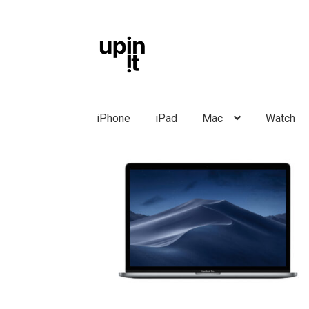
Liigu
Liigu
navigeerimisele
sisu
juurde
iPhone
iPad
Mac
Watch