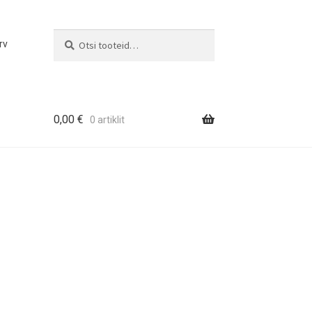
Otsi
Otsi:
rv
0,00
€
0 artiklit