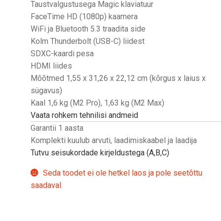
Taustvalgustusega Magic klaviatuur
FaceTime HD (1080p) kaamera
WiFi ja Bluetooth 5.3 traadita side
Kolm Thunderbolt (USB-C) liidest
SDXC-kaardi pesa
HDMI liides
Mõõtmed 1,55 x 31,26 x 22,12 cm (kõrgus x laius x
sügavus)
Kaal 1,6 kg (M2 Pro), 1,63 kg (M2 Max)
Vaata rohkem tehnilisi andmeid
Garantii 1 aasta
Komplekti kuulub arvuti, laadimiskaabel ja laadija
Tutvu seisukordade kirjeldustega (A,B,C)
Seda toodet ei ole hetkel laos ja pole seetõttu
saadaval.