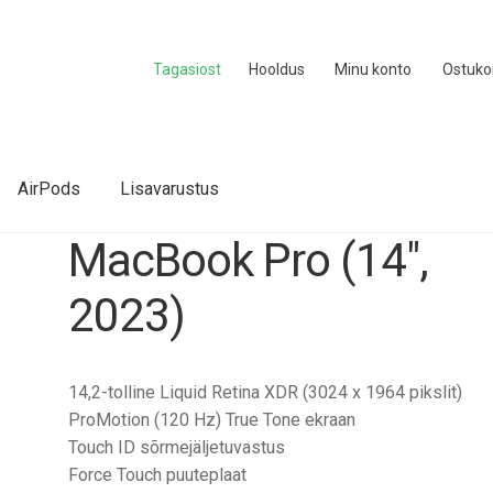
Tagasiost
Hooldus
Minu konto
Ostuko
AirPods
Lisavarustus
MacBook Pro (14″,
2023)
14,2-tolline Liquid Retina XDR (3024 x 1964 pikslit)
ProMotion (120 Hz) True Tone ekraan
Touch ID sõrmejäljetuvastus
Force Touch puuteplaat