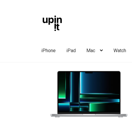
Liigu
Liigu
navigeerimisele
sisu
juurde
iPhone
iPad
Mac
Watch