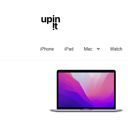
Liigu
Liigu
navigeerimisele
sisu
juurde
iPhone
iPad
Mac
Watch