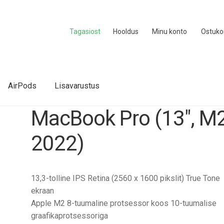
Tagasiost
Hooldus
Minu konto
Ostuko
AirPods
Lisavarustus
MacBook Pro (13″, M2
2022)
13,3-tolline IPS Retina (2560 x 1600 pikslit) True Tone
ekraan
Apple M2 8-tuumaline protsessor koos 10-tuumalise
graafikaprotsessoriga