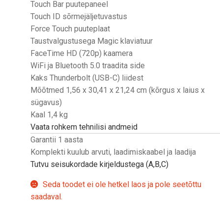
Touch Bar puutepaneel
Touch ID sõrmejäljetuvastus
Force Touch puuteplaat
Taustvalgustusega Magic klaviatuur
FaceTime HD (720p) kaamera
WiFi ja Bluetooth 5.0 traadita side
Kaks Thunderbolt (USB-C) liidest
Mõõtmed 1,56 x 30,41 x 21,24 cm (kõrgus x laius x
sügavus)
Kaal 1,4 kg
Vaata rohkem tehnilisi andmeid
Garantii 1 aasta
Komplekti kuulub arvuti, laadimiskaabel ja laadija
Tutvu seisukordade kirjeldustega (A,B,C)
Seda toodet ei ole hetkel laos ja pole seetõttu
saadaval.