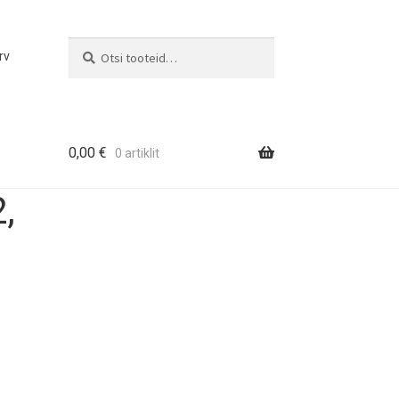
Otsi
Otsi:
rv
0,00
€
0 artiklit
,