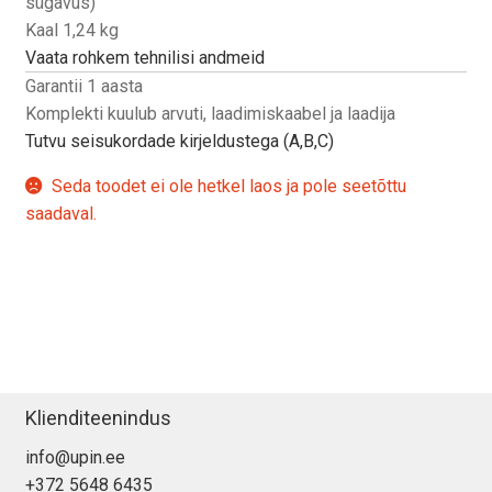
sügavus)
Kaal 1,24 kg
Vaata rohkem tehnilisi andmeid
Garantii 1 aasta
Komplekti kuulub arvuti, laadimiskaabel ja laadija
Tutvu seisukordade kirjeldustega (A,B,C)
Seda toodet ei ole hetkel laos ja pole seetõttu
saadaval.
Klienditeenindus
info@upin.ee
+372 5648 6435