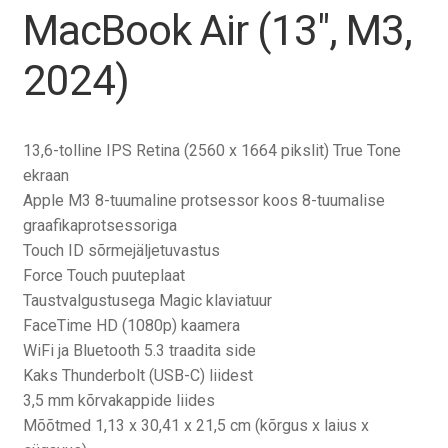
Tagasiost
MacBook Air (13″, M3,
2024)
Hooldus
Minu konto
13,6-tolline IPS Retina (2560 x 1664 pikslit) True Tone
Ostukorv
ekraan
Apple M3 8-tuumaline protsessor koos 8-tuumalise
graafikaprotsessoriga
Touch ID sõrmejäljetuvastus
Force Touch puuteplaat
Taustvalgustusega Magic klaviatuur
FaceTime HD (1080p) kaamera
WiFi ja Bluetooth 5.3 traadita side
Kaks Thunderbolt (USB-C) liidest
3,5 mm kõrvakappide liides
Mõõtmed 1,13 x 30,41 x 21,5 cm (kõrgus x laius x