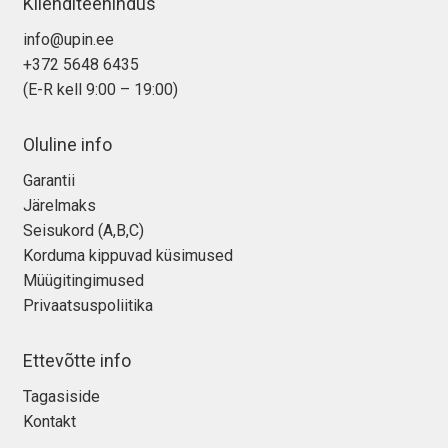
Klienditeenindus
info@upin.ee
+372 5648 6435
(E-R kell 9:00 – 19:00)
Oluline info
Garantii
Järelmaks
Seisukord (A,B,C)
Korduma kippuvad küsimused
Müügitingimused
Privaatsuspoliitika
Ettevõtte info
Tagasiside
Kontakt