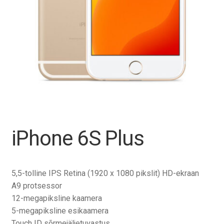
Tagasiost
Hooldus
Minu konto
Ostukorv
iPhone 6S Plus
5,5-tolline IPS Retina (1920 x 1080 pikslit) HD-ekraan
A9 protsessor
12-megapiksline kaamera
5-megapiksline esikaamera
Touch ID sõrmejäljetuvastus