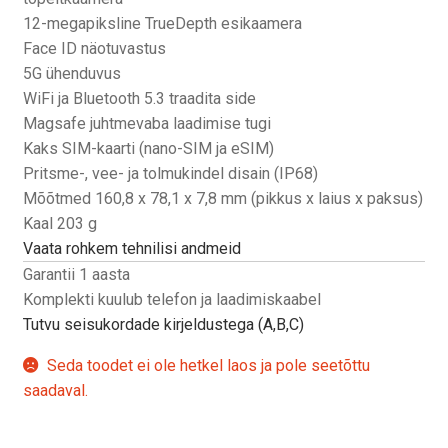
12-megapiksline TrueDepth esikaamera
Face ID näotuvastus
5G ühenduvus
WiFi ja Bluetooth 5.3 traadita side
Magsafe juhtmevaba laadimise tugi
Kaks SIM-kaarti (nano-SIM ja eSIM)
Pritsme-, vee- ja tolmukindel disain (IP68)
Mõõtmed 160,8 x 78,1 x 7,8 mm (pikkus x laius x paksus)
Kaal 203 g
Vaata rohkem tehnilisi andmeid
Garantii 1 aasta
Komplekti kuulub telefon ja laadimiskaabel
Tutvu seisukordade kirjeldustega (A,B,C)
Seda toodet ei ole hetkel laos ja pole seetõttu
saadaval.