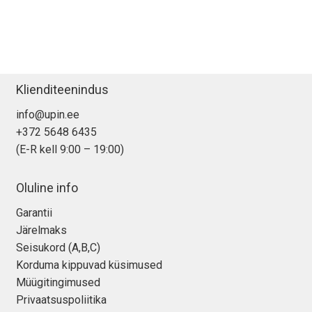
Klienditeenindus
info@upin.ee
+372 5648 6435
(E-R kell 9:00 – 19:00)
Oluline info
Garantii
Järelmaks
Seisukord (A,B,C)
Korduma kippuvad küsimused
Müügitingimused
Privaatsuspoliitika