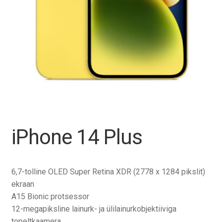
Tagasiost
Hooldus
Minu konto
Ostukorv
iPhone 14 Plus
6,7-tolline OLED Super Retina XDR (2778 x 1284 pikslit)
ekraan
A15 Bionic protsessor
12-megapiksline lainurk- ja ülilainurkobjektiiviga
topeltkaamera