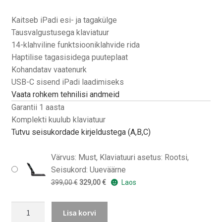
hind
hind
oli:
on:
Kaitseb iPadi esi- ja tagakülge
399,00 €.
329,00 €.
Tausvalgustusega klaviatuur
14-klahviline funktsiooniklahvide rida
Haptilise tagasisidega puuteplaat
Kohandatav vaatenurk
USB-C sisend iPadi laadimiseks
Vaata rohkem tehnilisi andmeid
Garantii 1 aasta
Komplekti kuulub klaviatuur
Tutvu seisukordade kirjeldustega (A,B,C)
Värvus: Must, Klaviatuuri asetus: Rootsi,
Seisukord: Uueväärne
Algne
Praegune
399,00
€
329,00
€
Laos
hind
hind
iPad
oli:
on:
Lisa korvi
Pro
399,00 €.
329,00 €.