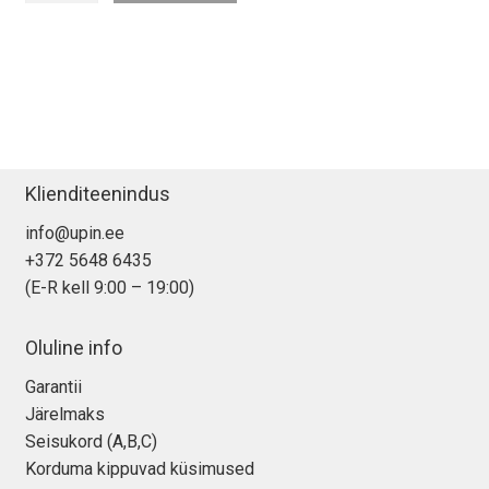
13″
Magic
Keyboard
klaviatuur
kogus
Klienditeenindus
info@upin.ee
+372 5648 6435
(E-R kell 9:00 – 19:00)
Oluline info
Garantii
Järelmaks
Seisukord (A,B,C)
Korduma kippuvad küsimused