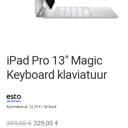
Tagasiost
Hooldus
Minu konto
Ostukorv
iPad Pro 13″ Magic
Keyboard klaviatuur
Kuumakse al.
12,73
€
/ 36 kuud
Algne
Praegune
399,00
€
329,00
€