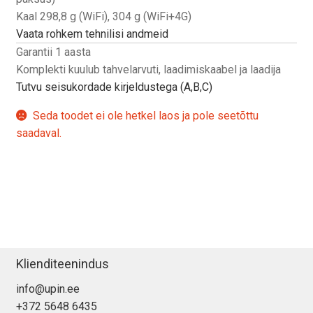
Kaal 298,8 g (WiFi), 304 g (WiFi+4G)
Vaata rohkem tehnilisi andmeid
Garantii 1 aasta
Komplekti kuulub tahvelarvuti, laadimiskaabel ja laadija
Tutvu seisukordade kirjeldustega (A,B,C)
Seda toodet ei ole hetkel laos ja pole seetõttu
saadaval.
Klienditeenindus
info@upin.ee
+372 5648 6435