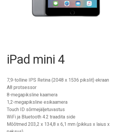
Tagasiost
Hooldus
Minu konto
Ostukorv
iPad mini 4
7,9-tolline IPS Retina (2048 x 1536 pikslit) ekraan
A8 protsessor
8-megapiksline kaamera
1,2-megapiksline esikaamera
Touch ID sõrmejäljetuvastus
WiFi ja Bluetooth 4.2 traadita side
Mõõtmed 203,2 x 134,8 x 6,1 mm (pikkus x laius x
paksus)