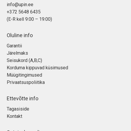
info@upin.ee
+372 5648 6435
(E-R kell 9:00 – 19:00)
Oluline info
Garantii
Järelmaks
Seisukord (A,B,C)
Korduma kippuvad küsimused
Müügitingimused
Privaatsuspoliitika
Ettevõtte info
Tagasiside
Kontakt