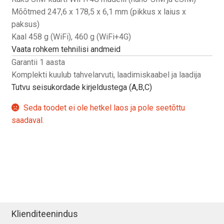
Mõõtmed 247,6 x 178,5 x 6,1 mm (pikkus x laius x
paksus)
Kaal 458 g (WiFi), 460 g (WiFi+4G)
Vaata rohkem tehnilisi andmeid
Garantii 1 aasta
Komplekti kuulub tahvelarvuti, laadimiskaabel ja laadija
Tutvu seisukordade kirjeldustega (A,B,C)
Seda toodet ei ole hetkel laos ja pole seetõttu
saadaval.
Klienditeenindus