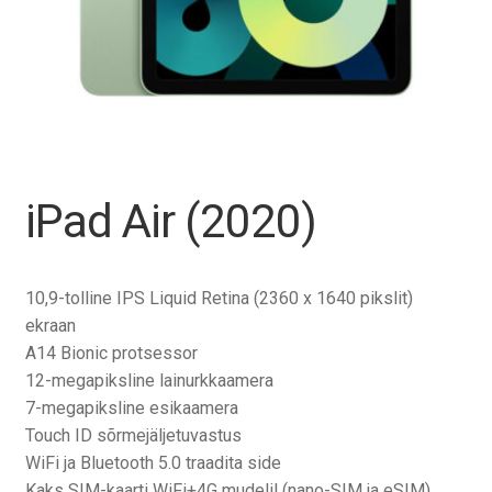
Tagasiost
Hooldus
Minu konto
Ostukorv
iPad Air (2020)
10,9-tolline IPS Liquid Retina (2360 x 1640 pikslit)
ekraan
A14 Bionic protsessor
12-megapiksline lainurkkaamera
7-megapiksline esikaamera
Touch ID sõrmejäljetuvastus
WiFi ja Bluetooth 5.0 traadita side
Kaks SIM-kaarti WiFi+4G mudelil (nano-SIM ja eSIM)