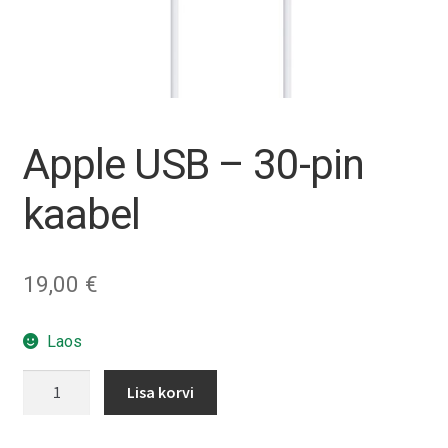
Tagasiost
Hooldus
Minu konto
Apple USB – 30-pin
Ostukorv
kaabel
19,00
€
Laos
Apple
Lisa korvi
USB
-