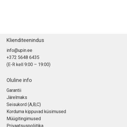
30-
pin
kaabel
kogus
Klienditeenindus
info@upin.ee
+372 5648 6435
(E-R kell 9:00 – 19:00)
Oluline info
Garantii
Järelmaks
Seisukord (A,B,C)
Korduma kippuvad küsimused
Müügitingimused
Privaatsuspoliitika